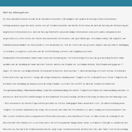
Inhalt des Onlineangebotes
Der Autor übernimmt keinerlei Gewähr für die Aktualität, Korrektheit, Vollständigkeit oder Qualität der bereitgestellten Informationen.
Haftungsansprüche gegen den Autor, welche sich auf Schäden materieller oder ideeller Art beziehen, die durch die Nutzung oder Nichtnutzung der
dargebotenen Informationen bzw. durch die Nutzung fehlerhafter und unvollständiger Informationen verursacht wurden, sind grundsätzlich
ausgeschlossen, sofern seitens des Autors kein nachweislich vorsätzliches oder grob fahrlässiges Verschulden vorliegt. Alle Angebote sind
freibleibend und unverbindlich. Der Autor behält es sich ausdrücklich vor, Teile der Seiten oder das gesamte Angebot ohne gesonderte Ankündigung
zu verändern, zu ergänzen, zu löschen oder die Veröffentlichung zeitweise oder endgültig einzustellen.
Erlaubnispflicht für herkömmliche Hundeschulen: Nach einer Novellierung des TierSchG benötigen Personen, die gewerbsmäßig für Dritte Hunde
ausbilden oder die Ausbildung der Hunde durch den Tierleiter anleiten, eine Erlaubnis der zuständigen Behörde. Mein Erlaubnisantrag ging am 17.
August 2014 bei der zuständigen Behörde (Veterinäramt Köthen) ein. Auch nach über 7 Jahren Bearbeitungszeit sieht sich das Veterinäramt
Köthen nicht in der Lage mir (trotz Vorlage aller nötigen Dokumente, Einladung meine Tätigkeit vor Ort zu überprüfen usw.) für die Tätigkeiten, die
im Rahmen einer Ausbildung am Hund passieren, die nötige Erlaubnis zu erteilen. Dies betrifft vor allem die Seminare im Rahmen der
Therapiehundausbildung / Blindenhundausbildung / Diabetikerwarnhundausbildung. Bestimmte Tätigkeiten im Rahmen der Hundeausbildung sind daher zu
unterlassen. Nicht betroffen sind Beratungen vor dem Hundekauf, Personal Coachings am Mensch, Beratung von Menschen mit Hundeangst uvm.
– bitte kontaktieren Sie mich bei Fragen einfach persönlich via Telefon. Hundegruppen finden aktuell nicht statt. Zur näheren Erklärung meiner
Tätigkeit: Ich vermittle Hundehaltern das nötige Wissen, berate und stärke Ihre Persönlichkeit u.a. durch „Training von Extremsituationen“. Dies
führt zu einer Verhaltensverbesserung beim betroffenen Menschen und so dem Hund/Mensch-Team. So fühle ich mich als Lernbegleiter, der
Menschen hilft, Ihren Hund besser zu verstehen und so für sich entspannende Übungen immer wieder zu trainieren. Dafür gibt es natürlich mit den
Menschen ein „Checkup“ in der Problemsituation und eine aufgezeigte Verhaltenskorrektur am Menschen. Dies alles findet statt im Einzeltraining