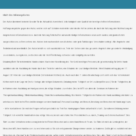
Inhalt des Onlineangebotes
Der Autor übernimmt keinerlei Gewähr für die Aktualität, Korrektheit, Vollständigkeit oder Qualität der bereitgestellten Informationen.
Haftungsansprüche gegen den Autor, welche sich auf Schäden materieller oder ideeller Art beziehen, die durch die Nutzung oder Nichtnutzung der
dargebotenen Informationen bzw. durch die Nutzung fehlerhafter und unvollständiger Informationen verursacht wurden, sind grundsätzlich
ausgeschlossen, sofern seitens des Autors kein nachweislich vorsätzliches oder grob fahrlässiges Verschulden vorliegt. Alle Angebote sind
freibleibend und unverbindlich. Der Autor behält es sich ausdrücklich vor, Teile der Seiten oder das gesamte Angebot ohne gesonderte Ankündigung
zu verändern, zu ergänzen, zu löschen oder die Veröffentlichung zeitweise oder endgültig einzustellen.
Erlaubnispflicht für herkömmliche Hundeschulen: Nach einer Novellierung des TierSchG benötigen Personen, die gewerbsmäßig für Dritte Hunde
ausbilden oder die Ausbildung der Hunde durch den Tierleiter anleiten, eine Erlaubnis der zuständigen Behörde. Mein Erlaubnisantrag ging am 17.
August 2014 bei der zuständigen Behörde (Veterinäramt Köthen) ein. Auch nach über 7 Jahren Bearbeitungszeit sieht sich das Veterinäramt
Köthen nicht in der Lage mir (trotz Vorlage aller nötigen Dokumente, Einladung meine Tätigkeit vor Ort zu überprüfen usw.) für die Tätigkeiten, die
im Rahmen einer Ausbildung am Hund passieren, die nötige Erlaubnis zu erteilen. Dies betrifft vor allem die Seminare im Rahmen der
Therapiehundausbildung / Blindenhundausbildung / Diabetikerwarnhundausbildung. Bestimmte Tätigkeiten im Rahmen der Hundeausbildung sind daher zu
unterlassen. Nicht betroffen sind Beratungen vor dem Hundekauf, Personal Coachings am Mensch, Beratung von Menschen mit Hundeangst uvm.
– bitte kontaktieren Sie mich bei Fragen einfach persönlich via Telefon. Hundegruppen finden aktuell nicht statt. Zur näheren Erklärung meiner
Tätigkeit: Ich vermittle Hundehaltern das nötige Wissen, berate und stärke Ihre Persönlichkeit u.a. durch „Training von Extremsituationen“. Dies
führt zu einer Verhaltensverbesserung beim betroffenen Menschen und so dem Hund/Mensch-Team. So fühle ich mich als Lernbegleiter, der
Menschen hilft, Ihren Hund besser zu verstehen und so für sich entspannende Übungen immer wieder zu trainieren. Dafür gibt es natürlich mit den
Menschen ein „Checkup“ in der Problemsituation und eine aufgezeigte Verhaltenskorrektur am Menschen. Dies alles findet statt im Einzeltraining