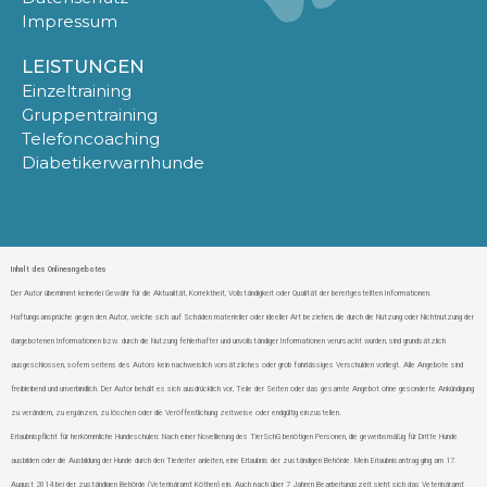
Impressum
LEISTUNGEN
Einzeltraining
Gruppentraining
Telefoncoaching
Diabetikerwarnhunde
Inhalt des Onlineangebotes
Der Autor übernimmt keinerlei Gewähr für die Aktualität, Korrektheit, Vollständigkeit oder Qualität der bereitgestellten Informationen.
Haftungsansprüche gegen den Autor, welche sich auf Schäden materieller oder ideeller Art beziehen, die durch die Nutzung oder Nichtnutzung der
dargebotenen Informationen bzw. durch die Nutzung fehlerhafter und unvollständiger Informationen verursacht wurden, sind grundsätzlich
ausgeschlossen, sofern seitens des Autors kein nachweislich vorsätzliches oder grob fahrlässiges Verschulden vorliegt. Alle Angebote sind
freibleibend und unverbindlich. Der Autor behält es sich ausdrücklich vor, Teile der Seiten oder das gesamte Angebot ohne gesonderte Ankündigung
zu verändern, zu ergänzen, zu löschen oder die Veröffentlichung zeitweise oder endgültig einzustellen.
Erlaubnispflicht für herkömmliche Hundeschulen: Nach einer Novellierung des TierSchG benötigen Personen, die gewerbsmäßig für Dritte Hunde
ausbilden oder die Ausbildung der Hunde durch den Tierleiter anleiten, eine Erlaubnis der zuständigen Behörde. Mein Erlaubnisantrag ging am 17.
August 2014 bei der zuständigen Behörde (Veterinäramt Köthen) ein. Auch nach über 7 Jahren Bearbeitungszeit sieht sich das Veterinäramt