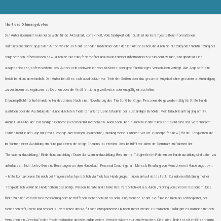
Inhalt des Onlineangebotes
Der Autor übernimmt keinerlei Gewähr für die Aktualität, Korrektheit, Vollständigkeit oder Qualität der bereitgestellten Informationen.
Haftungsansprüche gegen den Autor, welche sich auf Schäden materieller oder ideeller Art beziehen, die durch die Nutzung oder Nichtnutzung der
dargebotenen Informationen bzw. durch die Nutzung fehlerhafter und unvollständiger Informationen verursacht wurden, sind grundsätzlich
ausgeschlossen, sofern seitens des Autors kein nachweislich vorsätzliches oder grob fahrlässiges Verschulden vorliegt. Alle Angebote sind
freibleibend und unverbindlich. Der Autor behält es sich ausdrücklich vor, Teile der Seiten oder das gesamte Angebot ohne gesonderte Ankündigung
zu verändern, zu ergänzen, zu löschen oder die Veröffentlichung zeitweise oder endgültig einzustellen.
Erlaubnispflicht für herkömmliche Hundeschulen: Nach einer Novellierung des TierSchG benötigen Personen, die gewerbsmäßig für Dritte Hunde
ausbilden oder die Ausbildung der Hunde durch den Tierleiter anleiten, eine Erlaubnis der zuständigen Behörde. Mein Erlaubnisantrag ging am 17.
August 2014 bei der zuständigen Behörde (Veterinäramt Köthen) ein. Auch nach über 7 Jahren Bearbeitungszeit sieht sich das Veterinäramt
Köthen nicht in der Lage mir (trotz Vorlage aller nötigen Dokumente, Einladung meine Tätigkeit vor Ort zu überprüfen usw.) für die Tätigkeiten, die
im Rahmen einer Ausbildung am Hund passieren, die nötige Erlaubnis zu erteilen. Dies betrifft vor allem die Seminare im Rahmen der
Therapiehundausbildung / Blindenhundausbildung / Diabetikerwarnhundausbildung. Bestimmte Tätigkeiten im Rahmen der Hundeausbildung sind daher zu
unterlassen. Nicht betroffen sind Beratungen vor dem Hundekauf, Personal Coachings am Mensch, Beratung von Menschen mit Hundeangst uvm.
– bitte kontaktieren Sie mich bei Fragen einfach persönlich via Telefon. Hundegruppen finden aktuell nicht statt. Zur näheren Erklärung meiner
Tätigkeit: Ich vermittle Hundehaltern das nötige Wissen, berate und stärke Ihre Persönlichkeit u.a. durch „Training von Extremsituationen“. Dies
führt zu einer Verhaltensverbesserung beim betroffenen Menschen und so dem Hund/Mensch-Team. So fühle ich mich als Lernbegleiter, der
Menschen hilft, Ihren Hund besser zu verstehen und so für sich entspannende Übungen immer wieder zu trainieren. Dafür gibt es natürlich mit den
Menschen ein „Checkup“ in der Problemsituation und eine aufgezeigte Verhaltenskorrektur am Menschen. Dies alles findet statt im Einzeltraining