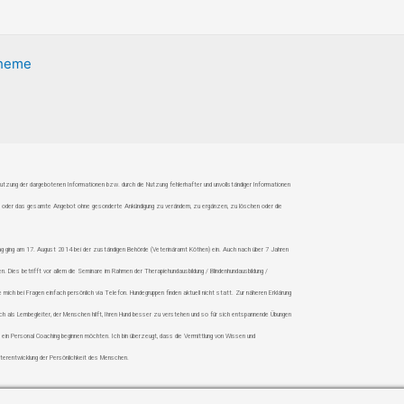
Theme
htnutzung der dargebotenen Informationen bzw. durch die Nutzung fehlerhafter und unvollständiger Informationen
eiten oder das gesamte Angebot ohne gesonderte Ankündigung zu verändern, zu ergänzen, zu löschen oder die
antrag ging am 17. August 2014 bei der zuständigen Behörde (Veterinäramt Köthen) ein. Auch nach über 7 Jahren
en. Dies betrifft vor allem die Seminare im Rahmen der Therapiehundausbildung / Blindenhundausbildung /
ch bei Fragen einfach persönlich via Telefon. Hundegruppen finden aktuell nicht statt. Zur näheren Erklärung
h als Lernbegleiter, der Menschen hilft, Ihren Hund besser zu verstehen und so für sich entspannende Übungen
ie ein Personal Coaching beginnen möchten. Ich bin überzeugt, dass die Vermittlung von Wissen und
iterentwicklung der Persönlichkeit des Menschen.