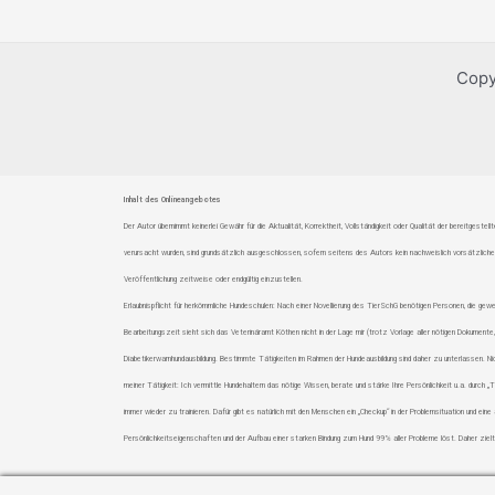
Copy
Inhalt des Onlineangebotes
Der Autor übernimmt keinerlei Gewähr für die Aktualität, Korrektheit, Vollständigkeit oder Qualität der bereitges
verursacht wurden, sind grundsätzlich ausgeschlossen, sofern seitens des Autors kein nachweislich vorsätzliches 
Veröffentlichung zeitweise oder endgültig einzustellen.
Erlaubnispflicht für herkömmliche Hundeschulen: Nach einer Novellierung des TierSchG benötigen Personen, die gewe
Bearbeitungszeit sieht sich das Veterinäramt Köthen nicht in der Lage mir (trotz Vorlage aller nötigen Dokumente, E
Diabetikerwarnhundausbildung. Bestimmte Tätigkeiten im Rahmen der Hundeausbildung sind daher zu unterlassen. Ni
meiner Tätigkeit: Ich vermittle Hundehaltern das nötige Wissen, berate und stärke Ihre Persönlichkeit u.a. durch
immer wieder zu trainieren. Dafür gibt es natürlich mit den Menschen ein „Checkup“ in der Problemsituation und ei
Persönlichkeitseigenschaften und der Aufbau einer starken Bindung zum Hund 99% aller Probleme löst. Daher zielt