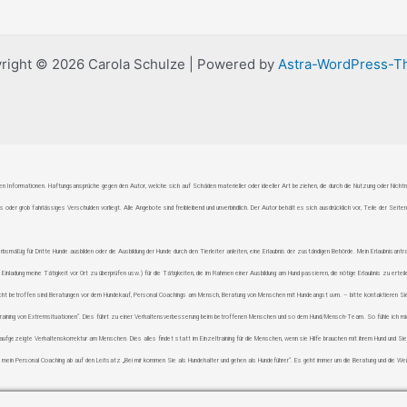
right © 2026 Carola Schulze | Powered by
Astra-WordPress-
tellten Informationen. Haftungsansprüche gegen den Autor, welche sich auf Schäden materieller oder ideeller Art beziehen, die durch die Nutzung oder Nic
oder grob fahrlässiges Verschulden vorliegt. Alle Angebote sind freibleibend und unverbindlich. Der Autor behält es sich ausdrücklich vor, Teile der S
rbsmäßig für Dritte Hunde ausbilden oder die Ausbildung der Hunde durch den Tierleiter anleiten, eine Erlaubnis der zuständigen Behörde. Mein Erlaubnis
inladung meine Tätigkeit vor Ort zu überprüfen usw.) für die Tätigkeiten, die im Rahmen einer Ausbildung am Hund passieren, die nötige Erlaubnis zu erteil
cht betroffen sind Beratungen vor dem Hundekauf, Personal Coachings am Mensch, Beratung von Menschen mit Hundeangst uvm. – bitte kontaktieren Sie mi
 „Training von Extremsituationen“. Dies führt zu einer Verhaltensverbesserung beim betroffenen Menschen und so dem Hund/Mensch-Team. So fühle ich mic
ne aufgezeigte Verhaltenskorrektur am Menschen. Dies alles findet statt im Einzeltraining für die Menschen, wenn sie Hilfe brauchen mit ihrem Hund und S
 mein Personal Coaching ab auf den Leitsatz „Bei mir kommen Sie als Hundehalter und gehen als Hundeführer“. Es geht immer um die Beratung und die We